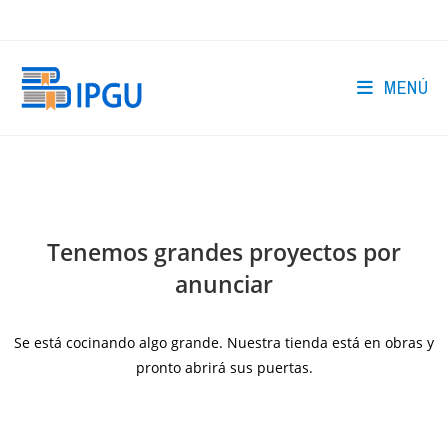
Ir
al
contenido
MENÚ
Saltar
al
contenido
Tenemos grandes proyectos por
anunciar
Se está cocinando algo grande. Nuestra tienda está en obras y
pronto abrirá sus puertas.