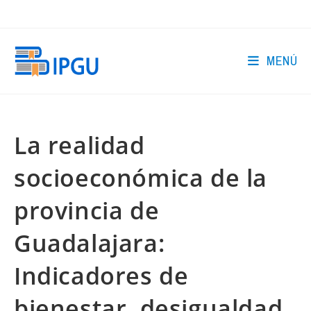
Ir
al
contenido
MENÚ
La realidad
socioeconómica de la
provincia de
Guadalajara:
Indicadores de
bienestar, desigualdad,