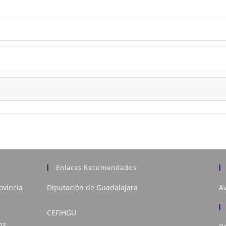
Enlaces Recomendados
ovincia
Diputación de Guadalajara
Av
CEFIHGU
03,