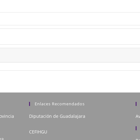
Enlaces Recomendados
ovincia
Diputación de Guadalajara
Av
CEFIHGU
03,