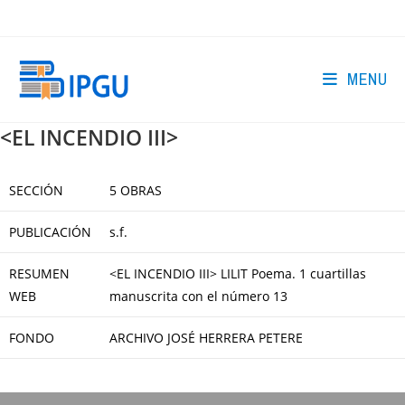
Skip
to
content
MENU
<EL INCENDIO III>
SECCIÓN
5 OBRAS
PUBLICACIÓN
s.f.
RESUMEN
<EL INCENDIO III> LILIT Poema. 1 cuartillas
WEB
manuscrita con el número 13
FONDO
ARCHIVO JOSÉ HERRERA PETERE