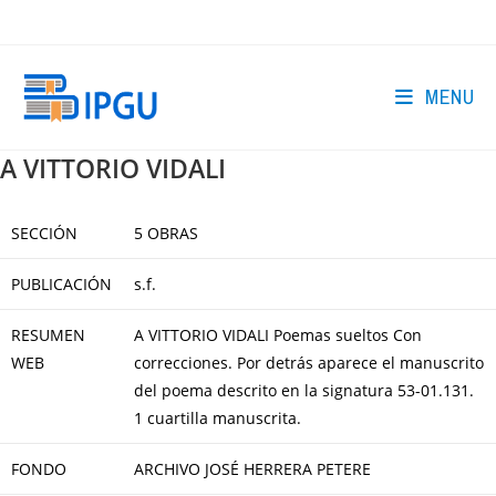
Skip
to
content
MENU
A VITTORIO VIDALI
SECCIÓN
5 OBRAS
PUBLICACIÓN
s.f.
RESUMEN
A VITTORIO VIDALI Poemas sueltos Con
WEB
correcciones. Por detrás aparece el manuscrito
del poema descrito en la signatura 53-01.131.
1 cuartilla manuscrita.
FONDO
ARCHIVO JOSÉ HERRERA PETERE