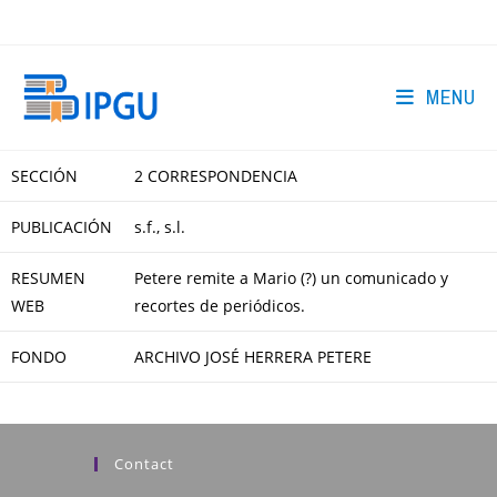
Skip
to
content
MENU
SECCIÓN
2 CORRESPONDENCIA
PUBLICACIÓN
s.f., s.l.
RESUMEN
Petere remite a Mario (?) un comunicado y
WEB
recortes de periódicos.
FONDO
ARCHIVO JOSÉ HERRERA PETERE
Contact