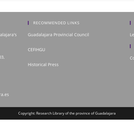
RECOMMENDED LINKS
alajara's
Guadalajara Provincial Council
L
CEFIHGU
03,
Co
Historical Press
ra.es
Copyright: Research Library of the province of Guadalajara