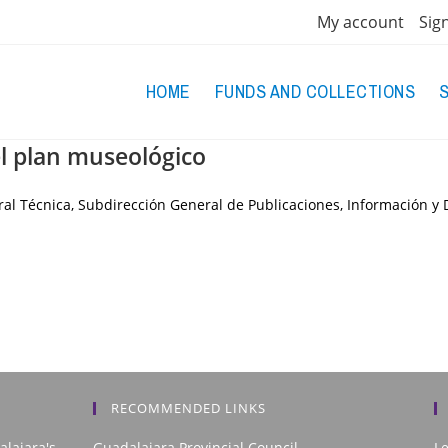
My account
Sig
HOME
FUNDS AND COLLECTIONS
el plan museológico
eral Técnica, Subdirección General de Publicaciones, Información 
RECOMMENDED LINKS
alajara's
Guadalajara Provincial Council
L