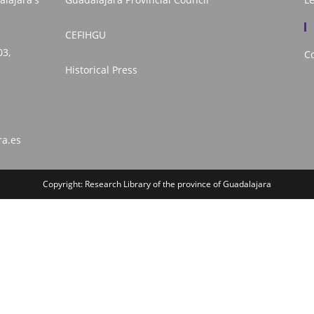
CEFIHGU
03,
Co
Historical Press
ra.es
Copyright: Research Library of the province of Guadalajara