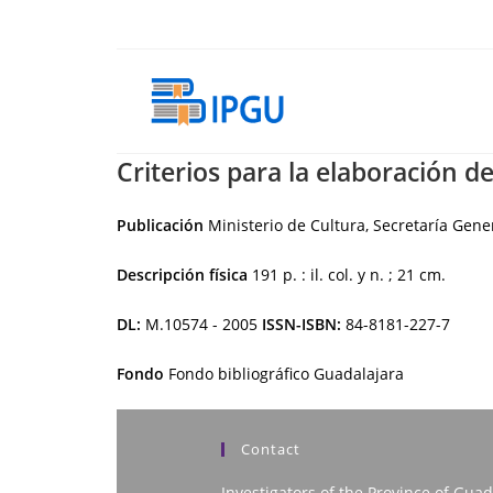
Skip
to
content
Criterios para la elaboración d
Publicación
Ministerio de Cultura, Secretaría Gen
Descripción física
191 p. : il. col. y n. ; 21 cm.
DL:
M.10574 - 2005
ISSN-ISBN:
84-8181-227-7
Fondo
Fondo bibliográfico Guadalajara
Contact
Investigators of the Province of Guad