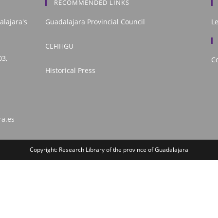
RECOMMENDED LINKS
alajara's
Guadalajara Provincial Council
L
CEFIHGU
03,
Co
Historical Press
ra.es
Copyright: Research Library of the province of Guadalajara