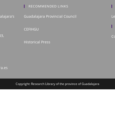
RECOMMENDED LINKS
alajara's
Guadalajara Provincial Council
L
CEFIHGU
03,
Co
Historical Press
ra.es
Copyright: Research Library of the province of Guadalajara