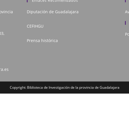
Enlaces Recomendados
ovincia
Diputación de Guadalajara
Av
CEFIHGU
03,
Po
Prensa histórica
ra.es
Copyright: Biblioteca de Investigación de la provincia de Guadalajara