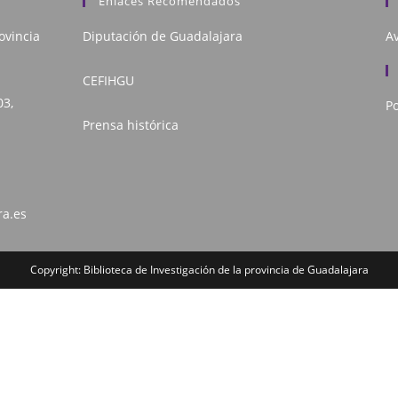
Enlaces Recomendados
ovincia
Diputación de Guadalajara
Av
CEFIHGU
03,
Po
Prensa histórica
ra.es
Copyright: Biblioteca de Investigación de la provincia de Guadalajara