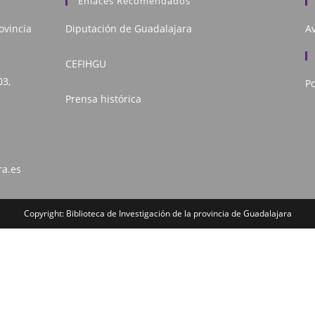
Enlaces Recomendados
ovincia
Diputación de Guadalajara
Av
CEFIHGU
03,
Po
Prensa histórica
ra.es
Copyright: Biblioteca de Investigación de la provincia de Guadalajara