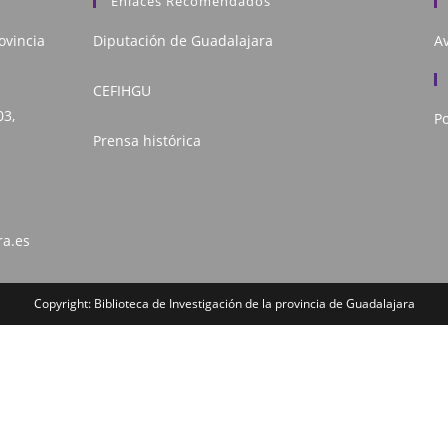
Enlaces Recomendados
ovincia
Diputación de Guadalajara
Av
CEFIHGU
03,
Po
Prensa histórica
ra.es
Copyright: Biblioteca de Investigación de la provincia de Guadalajara