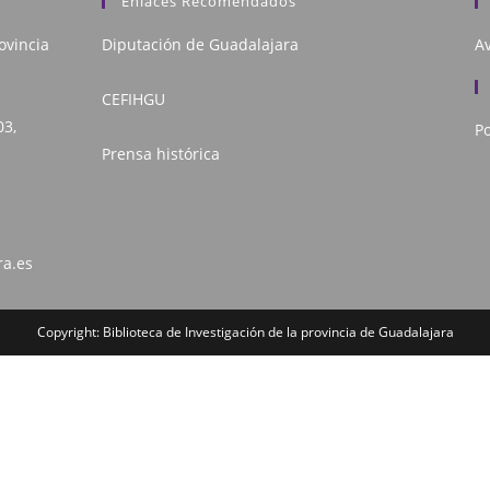
Enlaces Recomendados
ovincia
Diputación de Guadalajara
Av
CEFIHGU
03,
Po
Prensa histórica
ra.es
Copyright: Biblioteca de Investigación de la provincia de Guadalajara