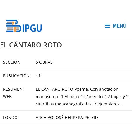
Ir
al
contenido
MENÚ
EL CÁNTARO ROTO
SECCIÓN
5 OBRAS
PUBLICACIÓN
s.f.
RESUMEN
EL CÁNTARO ROTO Poema. Con anotación
WEB
manuscrita: "I El penal" e "inéditos" 2 hojas y 2
cuartillas mencanografiadas. 3 ejemplares.
FONDO
ARCHIVO JOSÉ HERRERA PETERE