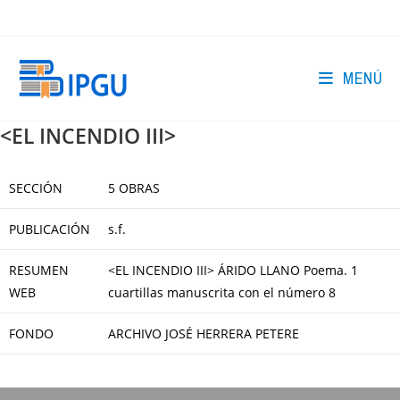
Ir
al
contenido
MENÚ
<EL INCENDIO III>
SECCIÓN
5 OBRAS
PUBLICACIÓN
s.f.
RESUMEN
<EL INCENDIO III> ÁRIDO LLANO Poema. 1
WEB
cuartillas manuscrita con el número 8
FONDO
ARCHIVO JOSÉ HERRERA PETERE