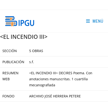
Ir
al
contenido
MENÚ
<EL INCENDIO III>
SECCIÓN
5 OBRAS
PUBLICACIÓN
s.f.
RESUMEN
<EL INCENDIO III> DECIRES Poema. Con
WEB
anotaciones manuscritas. 1 cuartilla
mecanografiada
FONDO
ARCHIVO JOSÉ HERRERA PETERE