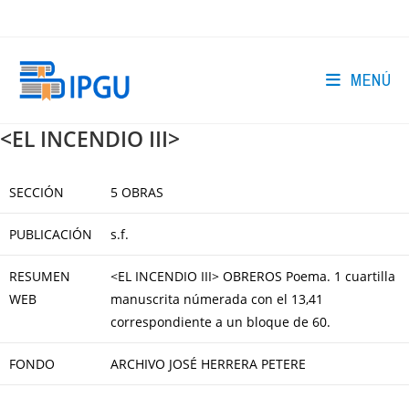
Ir
al
contenido
MENÚ
<EL INCENDIO III>
SECCIÓN
5 OBRAS
PUBLICACIÓN
s.f.
RESUMEN
<EL INCENDIO III> OBREROS Poema. 1 cuartilla
WEB
manuscrita númerada con el 13,41
correspondiente a un bloque de 60.
FONDO
ARCHIVO JOSÉ HERRERA PETERE