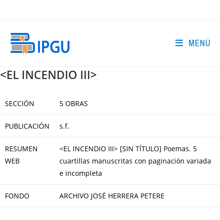
Ir
al
contenido
MENÚ
<EL INCENDIO III>
SECCIÓN
5 OBRAS
PUBLICACIÓN
s.f.
RESUMEN
<EL INCENDIO III> [SIN TÍTULO] Poemas. 5
WEB
cuartillas manuscritas con paginación variada
e incompleta
FONDO
ARCHIVO JOSÉ HERRERA PETERE