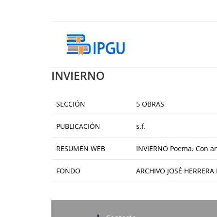
Ir
al
contenido
INVIERNO
SECCIÓN
5 OBRAS
PUBLICACIÓN
s.f.
RESUMEN WEB
INVIERNO Poema. Con ano
FONDO
ARCHIVO JOSÉ HERRERA 