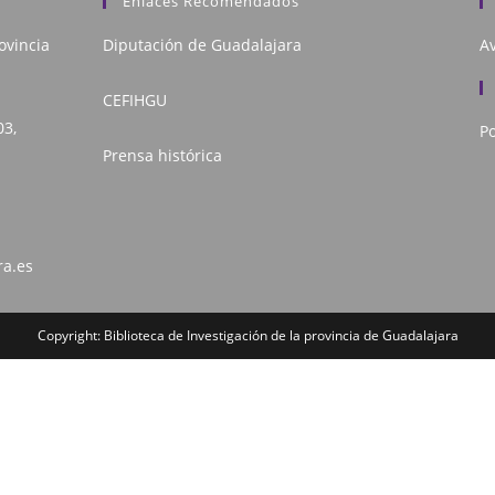
Enlaces Recomendados
ovincia
Diputación de Guadalajara
Av
CEFIHGU
03,
Po
Prensa histórica
ra.es
Copyright: Biblioteca de Investigación de la provincia de Guadalajara