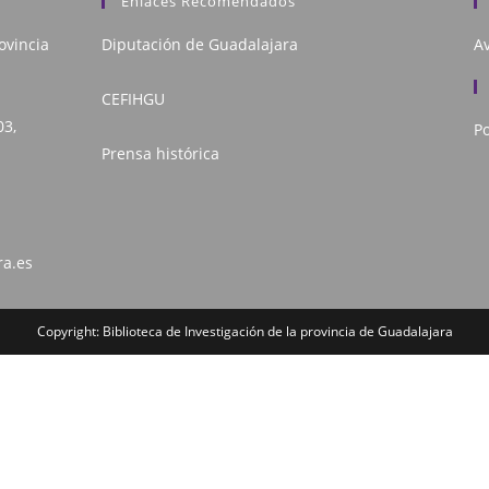
Enlaces Recomendados
ovincia
Diputación de Guadalajara
Av
CEFIHGU
03,
Po
Prensa histórica
ra.es
Copyright: Biblioteca de Investigación de la provincia de Guadalajara