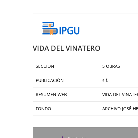
Ir
al
contenido
VIDA DEL VINATERO
SECCIÓN
5 OBRAS
PUBLICACIÓN
s.f.
RESUMEN WEB
VIDA DEL VINATER
FONDO
ARCHIVO JOSÉ H