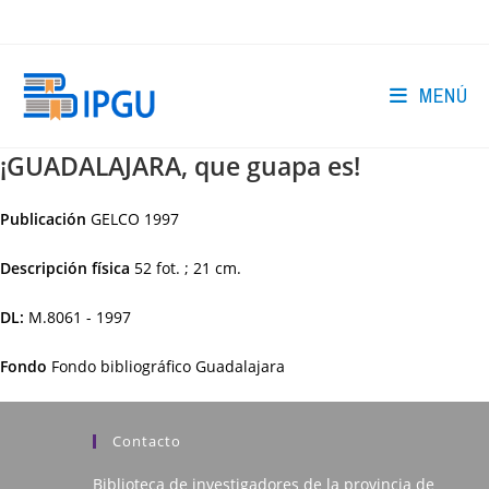
Ir
al
contenido
MENÚ
¡GUADALAJARA, que guapa es!
Publicación
GELCO
1997
Descripción física
52 fot. ; 21 cm.
DL:
M.8061 - 1997
Fondo
Fondo bibliográfico Guadalajara
Contacto
Biblioteca de investigadores de la provincia de