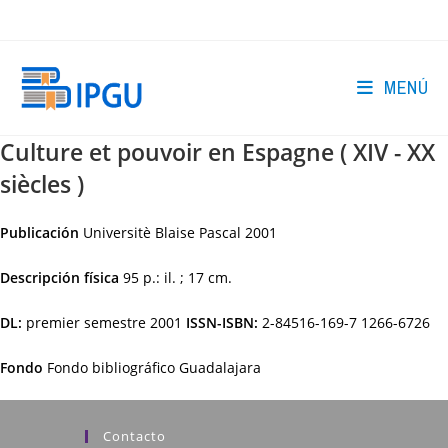
Ir
al
contenido
MENÚ
Culture et pouvoir en Espagne ( XIV - XX
siècles )
Publicación
Universitè Blaise Pascal
2001
Descripción física
95 p.: il. ; 17 cm.
DL:
premier semestre 2001
ISSN-ISBN:
2-84516-169-7 1266-6726
Fondo
Fondo bibliográfico Guadalajara
Contacto