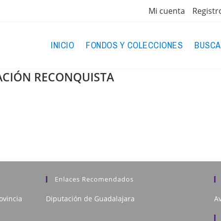
Mi cuenta
Registr
INICIO
FONDOS Y COLECCIONES
BUSCA
IACIÓN RECONQUISTA
Enlaces Recomendados
ovincia
Diputación de Guadalajara
Av