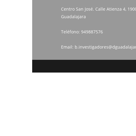
Centro San José. Calle Atienza 4, 190
Guadalajara
Teléfono:
949887576
Email:
b.investigadores@dguadalaja