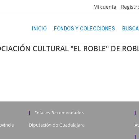
Mi cuenta
Registr
INICIO
FONDOS Y COLECCIONES
BUSCA
SOCIACIÓN CULTURAL "EL ROBLE" DE ROB
Enlaces Recomendados
ovincia
Diputación de Guadalajara
Av