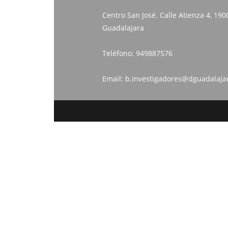
Centro San José. Calle Atienza 4, 190
Guadalajara
Teléfono:
949887576
Email:
b.investigadores@dguadalaja