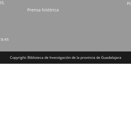
03,
Po
Prensa histórica
ra.es
Copyright: Biblioteca de Investigación de la provincia de Guadalajara