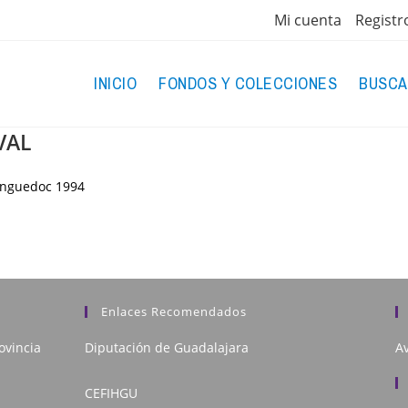
Mi cuenta
Registr
INICIO
FONDOS Y COLECCIONES
BUSCA
VAL
anguedoc
1994
Enlaces Recomendados
ovincia
Diputación de Guadalajara
Av
CEFIHGU