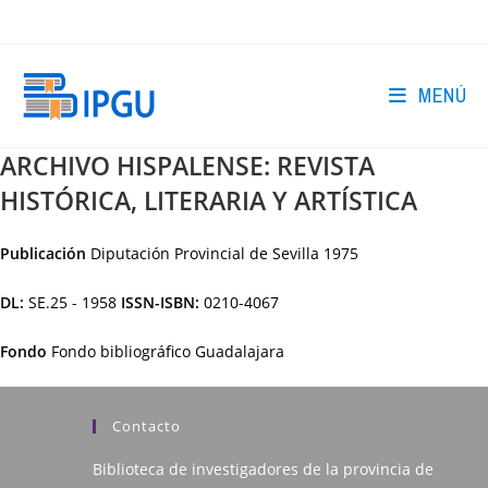
Ir
al
contenido
MENÚ
ARCHIVO HISPALENSE: REVISTA
HISTÓRICA, LITERARIA Y ARTÍSTICA
Publicación
Diputación Provincial de Sevilla
1975
DL:
SE.25 - 1958
ISSN-ISBN:
0210-4067
Fondo
Fondo bibliográfico Guadalajara
Contacto
Biblioteca de investigadores de la provincia de