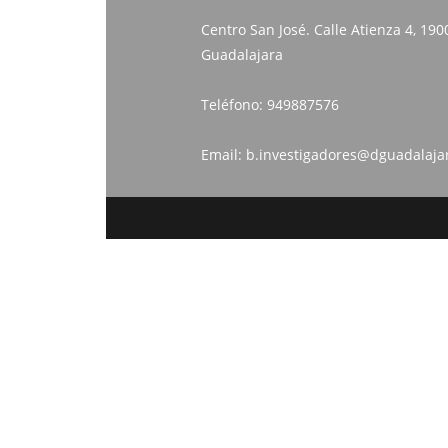
Centro San José. Calle Atienza 4, 190
Guadalajara
Teléfono:
949887576
Email:
b.investigadores@dguadalaja