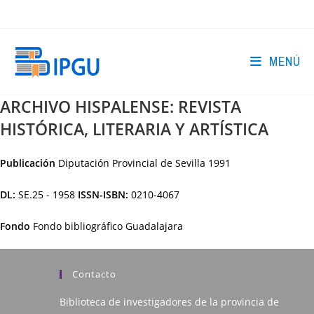
Ir
al
contenido
MENÚ
ARCHIVO HISPALENSE: REVISTA
HISTÓRICA, LITERARIA Y ARTÍSTICA
Publicación
Diputación Provincial de Sevilla
1991
DL:
SE.25 - 1958
ISSN-ISBN:
0210-4067
Fondo
Fondo bibliográfico Guadalajara
Contacto
Biblioteca de investigadores de la provincia de