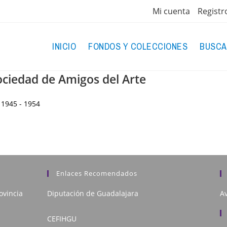
Mi cuenta
Registr
INICIO
FONDOS Y COLECCIONES
BUSCA
ociedad de Amigos del Arte
1945 - 1954
Enlaces Recomendados
ovincia
Diputación de Guadalajara
Av
CEFIHGU