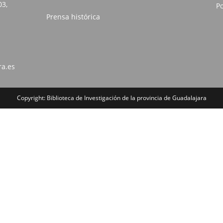
03,
Po
Prensa histórica
ra.es
Copyright: Biblioteca de Investigación de la provincia de Guadalajara