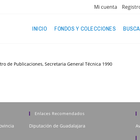
Mi cuenta
Registr
INICIO
FONDOS Y COLECCIONES
BUSCA
tro de Publicaciones, Secretaria General Técnica
1990
Enlaces Recomendados
ovincia
Diputación de Guadalajara
Av