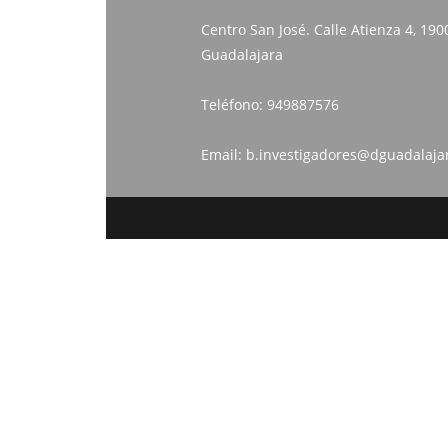
Centro San José. Calle Atienza 4, 190
Guadalajara
Teléfono:
949887576
Email:
b.investigadores@dguadalaja