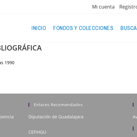
Mi cuenta
Registr
INICIO
FONDOS Y COLECCIONES
BUSCA
BLIOGRÁFICA
as
1990
Enlaces Recomendados
ovincia
Diputación de Guadalajara
Av
CEFIHGU