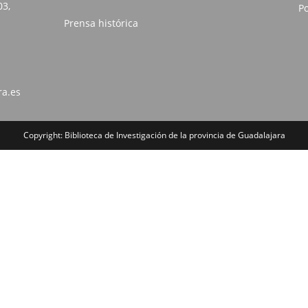
03,
Po
Prensa histórica
ra.es
Copyright: Biblioteca de Investigación de la provincia de Guadalajara