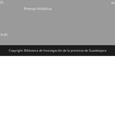
03,
Po
Prensa histórica
ra.es
Copyright: Biblioteca de Investigación de la provincia de Guadalajara