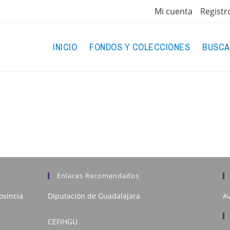
Mi cuenta
Registr
INICIO
FONDOS Y COLECCIONES
BUSCA
Enlaces Recomendados
ovincia
Diputación de Guadalajara
Av
CEFIHGU