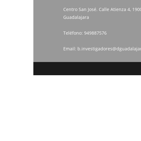
Centro San José. Calle Atienza 4, 190
Guadalajara
Teléfono:
949887576
Email:
b.investigadores@dguadalaja