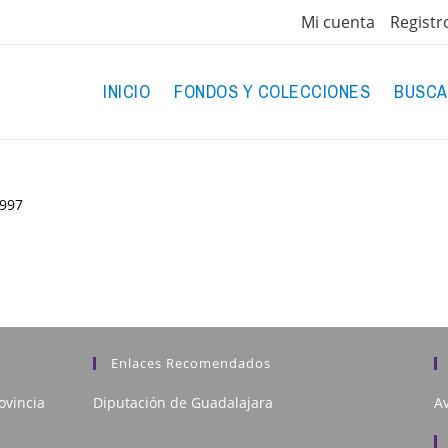
Mi cuenta
Registr
INICIO
FONDOS Y COLECCIONES
BUSCA
997
Enlaces Recomendados
ovincia
Diputación de Guadalajara
Av