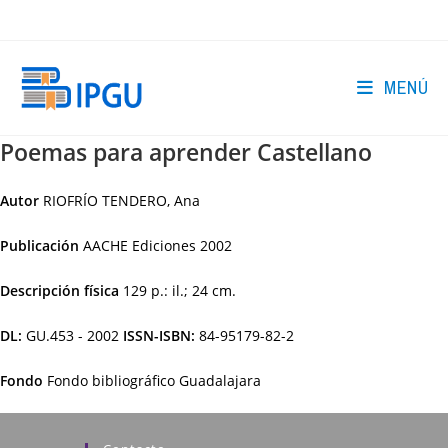
Ir
al
contenido
MENÚ
Poemas para aprender Castellano
Autor
RIOFRÍO TENDERO, Ana
Publicación
AACHE Ediciones
2002
Descripción física
129 p.: il.; 24 cm.
DL:
GU.453 - 2002
ISSN-ISBN:
84-95179-82-2
Fondo
Fondo bibliográfico Guadalajara