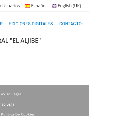
o Usuarios
Español
English (UK)
R
EDICIONES DIGITALES
CONTACTO
L "EL ALJIBE"
Aviso Legal
iso Legal
Política De Cookies