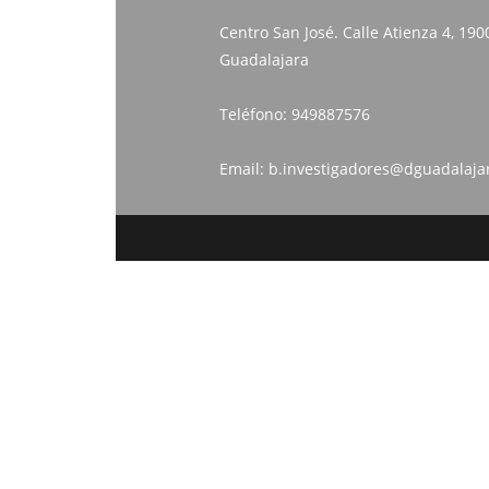
Centro San José. Calle Atienza 4, 190
Guadalajara
Teléfono:
949887576
Email:
b.investigadores@dguadalaja