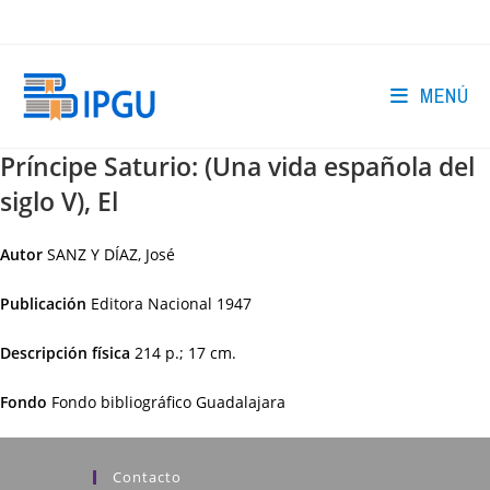
Ir
al
contenido
MENÚ
Príncipe Saturio: (Una vida española del
siglo V), El
Autor
SANZ Y DÍAZ, José
Publicación
Editora Nacional
1947
Descripción física
214 p.; 17 cm.
Fondo
Fondo bibliográfico Guadalajara
Contacto