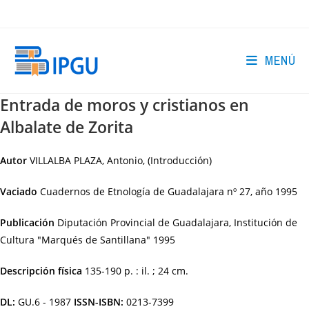
Ir
al
contenido
MENÚ
Entrada de moros y cristianos en
Albalate de Zorita
Autor
VILLALBA PLAZA, Antonio, (Introducción)
Vaciado
Cuadernos de Etnología de Guadalajara nº 27, año 1995
Publicación
Diputación Provincial de Guadalajara, Institución de
Cultura "Marqués de Santillana"
1995
Descripción física
135-190 p. : il. ; 24 cm.
DL:
GU.6 - 1987
ISSN-ISBN:
0213-7399