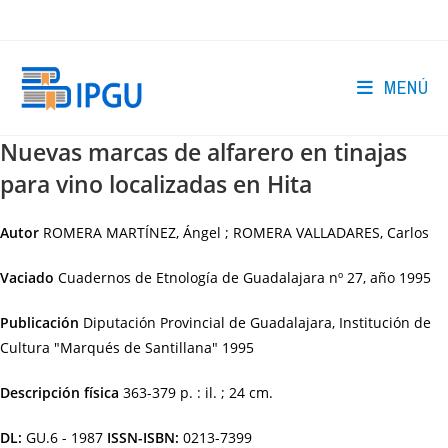
Ir
al
contenido
MENÚ
Nuevas marcas de alfarero en tinajas
para vino localizadas en Hita
Autor
ROMERA MARTÍNEZ, Ángel ; ROMERA VALLADARES, Carlos
Vaciado
Cuadernos de Etnología de Guadalajara nº 27, año 1995
Publicación
Diputación Provincial de Guadalajara, Institución de
Cultura "Marqués de Santillana"
1995
Descripción física
363-379 p. : il. ; 24 cm.
DL:
GU.6 - 1987
ISSN-ISBN:
0213-7399