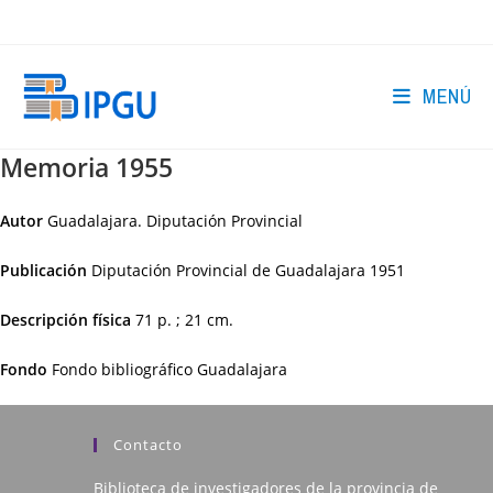
Ir
al
contenido
MENÚ
Memoria 1955
Autor
Guadalajara. Diputación Provincial
Publicación
Diputación Provincial de Guadalajara
1951
Descripción física
71 p. ; 21 cm.
Fondo
Fondo bibliográfico Guadalajara
Contacto
Biblioteca de investigadores de la provincia de