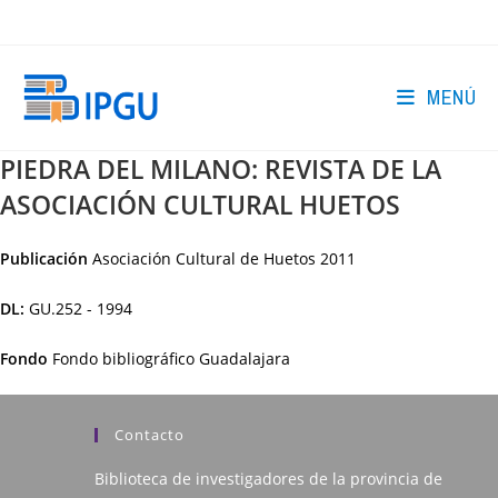
Ir
al
contenido
MENÚ
PIEDRA DEL MILANO: REVISTA DE LA
ASOCIACIÓN CULTURAL HUETOS
Publicación
Asociación Cultural de Huetos
2011
DL:
GU.252 - 1994
Fondo
Fondo bibliográfico Guadalajara
Contacto
Biblioteca de investigadores de la provincia de