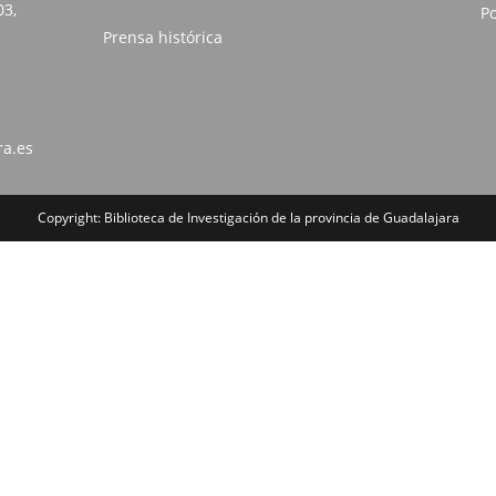
03,
Po
Prensa histórica
ra.es
Copyright: Biblioteca de Investigación de la provincia de Guadalajara