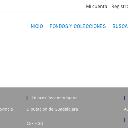
Mi cuenta
Registr
INICIO
FONDOS Y COLECCIONES
BUSCA
Enlaces Recomendados
ovincia
Diputación de Guadalajara
Av
CEFIHGU