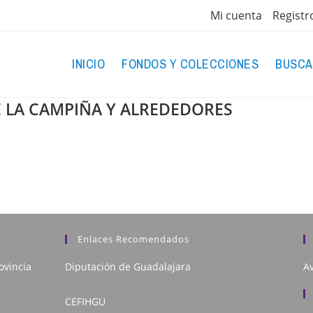
Mi cuenta
Registr
INICIO
FONDOS Y COLECCIONES
BUSCA
E LA CAMPIÑA Y ALREDEDORES
Enlaces Recomendados
ovincia
Diputación de Guadalajara
Av
CEFIHGU