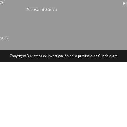
03,
Po
Prensa histórica
ra.es
Copyright: Biblioteca de Investigación de la provincia de Guadalajara