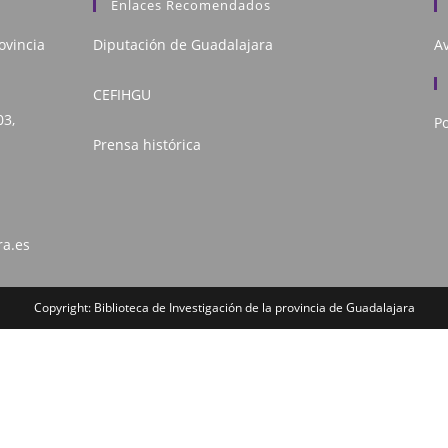
Enlaces Recomendados
ovincia
Diputación de Guadalajara
Av
CEFIHGU
03,
Po
Prensa histórica
ra.es
Copyright: Biblioteca de Investigación de la provincia de Guadalajara