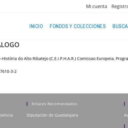
Mi cuenta
Registr
INICIO
FONDOS Y COLECCIONES
BUSCA
IÁLOGO
História do Alto Ribatejo (C.E.I.P.H.A.R.) Comissao Europeia, Prog
7610-3-2
Enlaces Recomendados
ovincia
Diputación de Guadalajara
Av