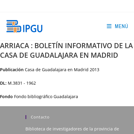
Ir
al
contenido
MENÚ
ARRIACA : BOLETÍN INFORMATIVO DE LA
CASA DE GUADALAJARA EN MADRID
Publicación
Casa de Guadalajara en Madrid
2013
DL:
M.3831 - 1962
Fondo
Fondo bibliográfico Guadalajara
Contacto
Biblioteca de investigadores de la provincia de