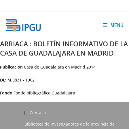
Ir
al
contenido
MENÚ
ARRIACA : BOLETÍN INFORMATIVO DE LA
CASA DE GUADALAJARA EN MADRID
Publicación
Casa de Guadalajara en Madrid
2014
DL:
M.3831 - 1962
Fondo
Fondo bibliográfico Guadalajara
Contacto
Biblioteca de investigadores de la provincia de