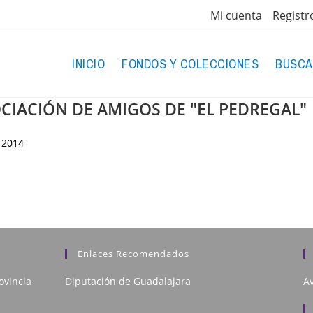
Mi cuenta
Registr
INICIO
FONDOS Y COLECCIONES
BUSCA
OCIACIÓN DE AMIGOS DE "EL PEDREGAL"
2014
Enlaces Recomendados
ovincia
Diputación de Guadalajara
Av