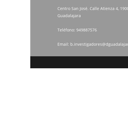
Centro San José. Calle Atienza 4, 190
Guadalajara
Teléfono:
949887576
Email:
b.investigadores@dguadalaja